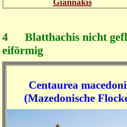
Giannakis
4
Blatthachis nicht geflü
eiförmig
Centaurea macedoni
(Mazedonische Flock