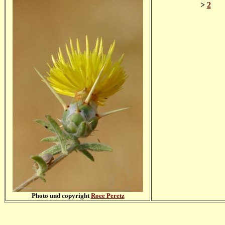
>
2
Photo und copyright
Roee Peretz