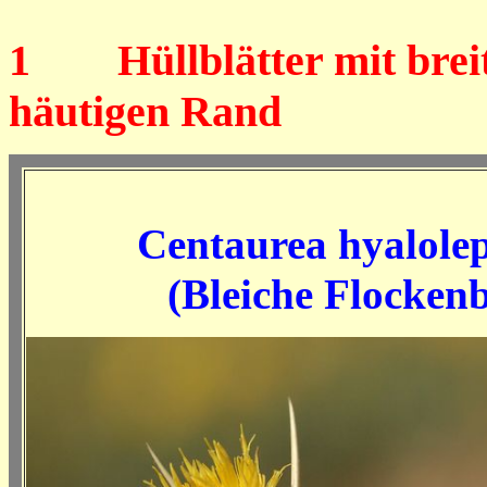
1
Hüllblätter mit breit
häutigen Rand
Centaurea hyalolep
(Bleiche Flocken