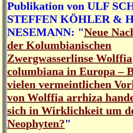
Publikation von
ULF SC
STEFFEN KÖHLER & 
NESEMANN: "
Neue Nac
der Kolumbianischen
Zwergwasserlinse Wolffia
columbiana in Europa – B
vielen vermeintlichen V
von Wolffia arrhiza hande
sich in Wirklichkeit um d
Neophyten?
"