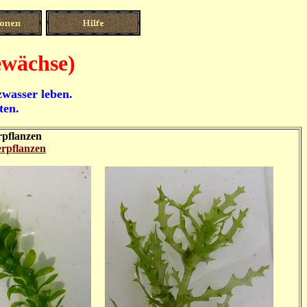
ewächse)
zwasser leben.
ten.
pflanzen
rpflanzen