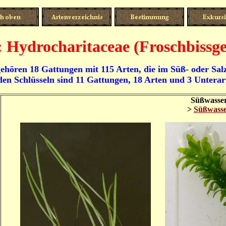
: Hydrocharitaceae (Froschbissg
ehören 18 Gattungen mit 115 Arten, die im Süß- oder Sal
den Schlüsseln sind 11 Gattungen, 18 Arten und 3 Unterar
Süßwasser
>
Süßwasse