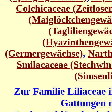
Colchicaceae (Zeitlos
(Maiglöckchengewä
(Tagliliengewä
(Hyazinthengew
(Germergewächse)
,
Narth
Smilacaceae (Stechwi
(Simsenl
Zur Familie Liliaceae 
Gattungen m