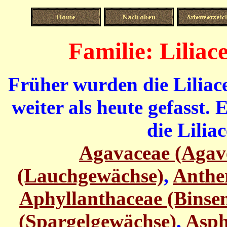
Familie: Liliac
Früher wurden die Liliace
weiter als heute gefasst.
die Lilia
Agavaceae (Agav
(Lauchgewächse)
,
Anther
Aphyllanthaceae (Binsen
(Spargelgewächse)
,
Asph