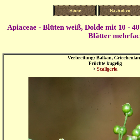
Apiaceae - Blüten weiß,
Dolde mit 10 - 4
Blätter mehrfach
Verbreitung: Balkan, Griechenla
Früchte kugelig
>
Scaligeria