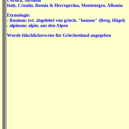
Corsica
,
Sardinia
Italy
,
Croatia
,
Bosnia & Hercegovina
,
Montenegro
,
Albania
Etymologie:
- Bunium:
evt. abgeleitet von
griech. "bounos" (Berg, Hügel)
- alpinum: alpin, aus den Alpen
Wurde fälschlicherweise für Griechenland angegeben