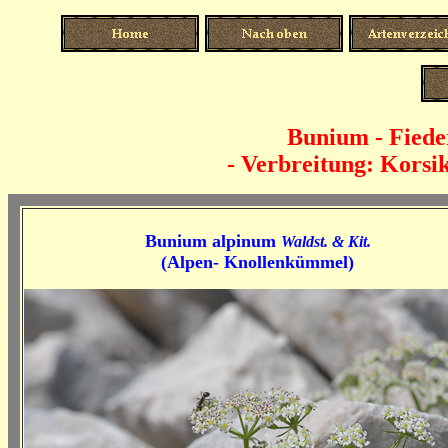
Bunium - Fieder
- Verbreitung: Korsik
Bunium alpinum
Waldst. & Kit.
(Alpen- Knollenkümmel)