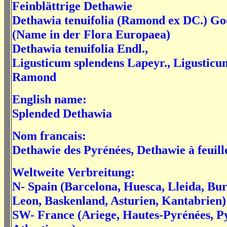
Feinblättrige Dethawie
Dethawia tenuifolia
(Ramond ex DC.) Godr
(Name in der Flora Europaea)
Dethawia tenuifolia Endl.,
Ligusticum splendens
Lapeyr.,
Ligusticu
Ramond
English name:
Splended Dethawia
Nom francais:
Dethawie des Pyrénées, Dethawie à feuille
Weltweite Verbreitung:
N- Spain (Barcelona, Huesca, Lleida, Bu
Leon, Baskenland, Asturien, Kantabrien)
SW- France (
Ariege, Hautes-Pyrénées, P