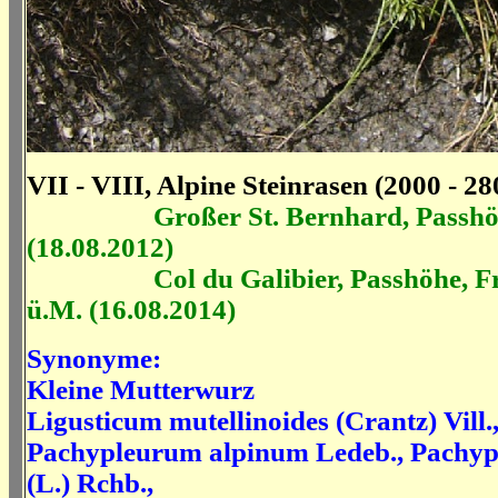
VII - VIII, Alpine Steinrasen (2000 - 2
Großer St. Bernhard, Passh
(18.08.2012)
Col du Galibier, Passhöhe, Fra
ü.M. (16.08.2014)
Synonyme:
Kleine Mutterwurz
Ligusticum mutellinoides
(Crantz) Vill.
Pachypleurum alpinum Ledeb.,
Pachyp
(L.) Rchb.,