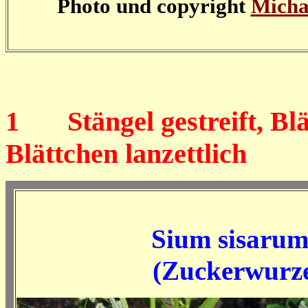
Photo und copyright
Micha
1
Stängel gestreift, Blät
Blättchen lanzettlich
Sium sisaru
(Zuckerwurze