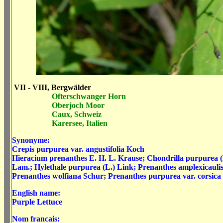
VII - VIII, Bergwälder
Ofterschwanger Horn
Oberjoch Moor
Caux, Schweiz
Karersee, Italien
Synonyme:
Crepis purpurea var. angustifolia Koch
Hieracium prenanthes E. H. L. Krause; Chondrilla purpurea (L
Lam.; Hylethale purpurea (L.) Link; Prenanthes amplexicaulis 
Prenanthes wolfiana Schur; Prenanthes purpurea var. corsica
English name:
Purple Lettuce
Nom francais: