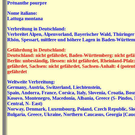
Prénanthe pourpre
Nome italiano:
Lattuga montana
Verbreitung in Deutschland:
Verbreitet Alpen, Alpenvorland, Bayerischer Wald, Thüringer 
Rhön, Spessart, mittlere und höhere Lagen in Baden-Württe
Gefährdung in Deutschland:
Deutschland: nicht gefährdet, Baden-Württemberg: nicht gefäh
Berlin: unbeständig, Hessen: nicht gefährdet, Rheinland-Pfalz:
gefährdet, Sachsen: nicht gefährdet, Sachsen-Anhalt: 4 (potent
gefährdet
Weltweite Verbreitung:
Germany, Austria, Switzerland, Liechtenstein,
Spain, Andorra, France, Corsica, Italy, Slovenia, Croatia, Bo
Kosovo, Montenegro, Macedonia, Albania, Greece (S- Pindos, N
Central, N- East)
Norway, Denmark, Luxembourg, Poland, Czech Republic, Slo
Bulgaria, Greece, Ukraine, Northern Caucasus, Georgia [Cauc