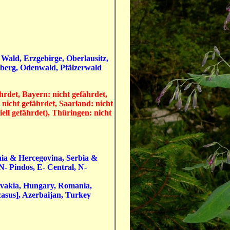
Wald, Erzgebirge, Oberlausitz,
mberg, Odenwald, Pfälzerwald
rdet, Bayern: nicht gefährdet,
 nicht gefährdet, Saarland: nicht
iell gefährdet), Thüringen: nicht
snia & Hercegovina, Serbia &
- Pindos, E- Central, N-
vakia, Hungary, Romania,
asus], Azerbaijan, Turkey