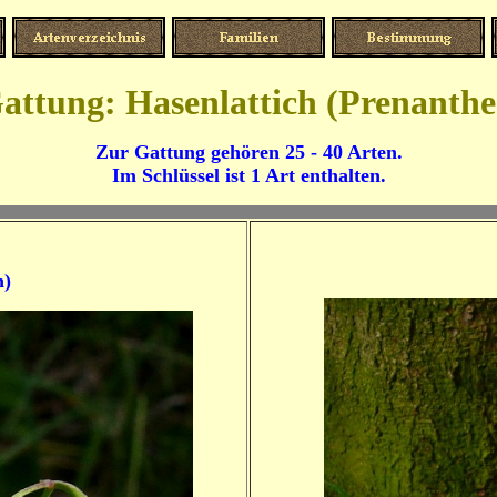
attung:
Hasenlattich
(Prenanthe
Zur Gattung gehören 25 - 40 Arten.
Im Schlüssel ist 1 Art enthalten.
h)