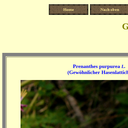
G
Prenanthes purpurea
L.
(
Gewöhnlicher Hasenlattic