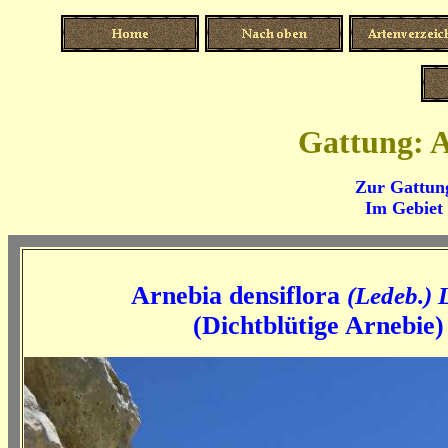
Gattung: A
Zur Gattung
Im Gebiet
Arnebia densiflora
(Ledeb.) 
(Dichtblütige Arnebie)