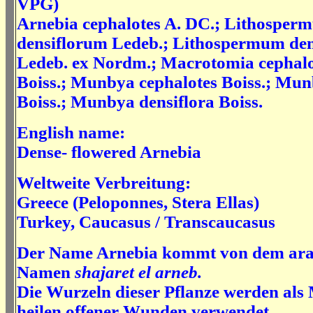
VPG)
Arnebia cephalotes A. DC.; Lithosper
densiflorum Ledeb.; Lithospermum de
Ledeb. ex Nordm.; Macrotomia cephalo
Boiss.; Munbya cephalotes Boiss.; Mu
Boiss.; Munbya densiflora Boiss.
English name:
Dense- flowered Arnebia
Weltweite Verbreitung:
Greece (Peloponnes, Stera Ellas)
Turkey, Caucasus / Transcaucasus
Der Name Arnebia kommt von dem ara
Namen
shajaret el arneb.
Die Wurzeln dieser Pflanze werden als 
heilen offener Wunden verwendet.