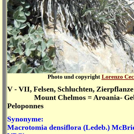
Photo und copyright
Lorenzo Cec
V - VII, Felsen, Schluchten, Zierpflanze
Mount Chelmos = Aroania- Geb
Peloponnes
Synonyme:
Macrotomia densiflora (Ledeb.) McBri