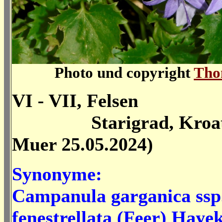
Photo und copyright
Tho
VI - VII, Felsen
Starigrad, Kroati
Muer 25.05.2024)
Synonyme:
Campanula garganica ssp
fenestrellata (Feer) Hay