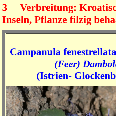
3
Verbreitung: Kroatisch
Inseln, Pflanze filzig beh
Campanula fenestrellata 
(Feer) Dambol
(Istrien- Glocken