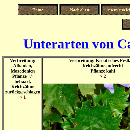
Unterarten von Ca
Verbreitung:
Verbreitung: Kroatisches Fest
Albanien,
Kelchzähne aufrecht
Mazedonien
Pflanze kahl
Pflanze +/-
>
2
behaart,
Kelchzähne
zurückgeschlagen
>
1