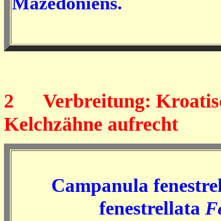
Mazedoniens.
2
Verbreitung: Kroatisch
Kelchzähne aufrecht
Campanula fenestrel
fenestrellata
F