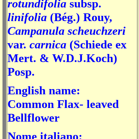
rotundifolia
subsp.
linifolia
(Bég.) Rouy,
Campanula scheuchzeri
var.
carnica
(Schiede ex
Mert. & W.D.J.Koch)
Posp.
English name:
Common Flax- leaved
Bellflower
Nome italiano: