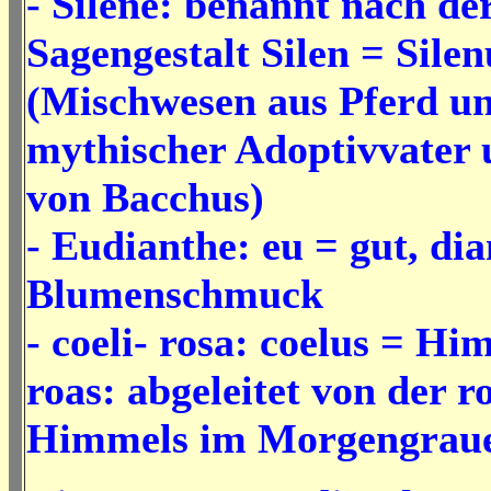
- Silene: benannt nach de
Sagengestalt Silen = Silen
(
Mischwesen aus Pferd u
mythischer Adoptivvater 
von Bacchus)
- Eudianthe: eu = gut, dia
Blumenschmuck
- coeli- rosa: coelus = Hi
roas: abgeleitet von der r
Himmels im Morgengrau