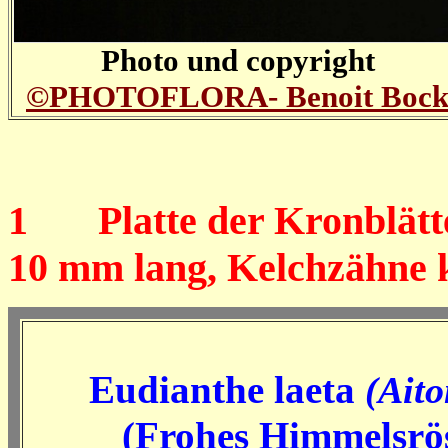
Photo und copyright
©PHOTOFLORA- B
enoit Boc
1
Platte der Kronblätter
10 mm lang, Kelchzähne k
Eudianthe laeta
(Aito
(Frohes Himmelsrö