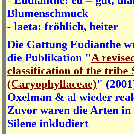
- Eudianthe: eu = gut, dia
Blumenschmuck
- laeta: fröhlich, heiter
Die Gattung Eudianthe w
die Publikation "
A revise
classification of the tribe
(Caryophyllaceae)
" (2001
Oxelman & al wieder reak
Zuvor waren die Arten in
Silene inkludiert