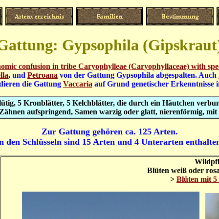
Gattung: Gypsophila (Gipskraut
omic confusion in tribe
Caryophylleae (Caryophyllaceae) with spec
lla
,
und
Petroana
von der Gattung Gypsophila abgespalten. Auch
dieren die Gattung
Vaccaria
auf Grund genetischer Erkenntnisse i
tig, 5 Kronblätter, 5 Kelchblätter, die durch ein Häutchen verbund
 4 Zähnen aufspringend, Samen warzig oder glatt, nierenförmig, mi
Zur Gattung gehören ca. 125 Arten.
n den Schlüsseln sind 15 Arten und 4 Unterarten enthalte
Wildpf
Blüten weiß oder rosa
>
Blüten mit 5