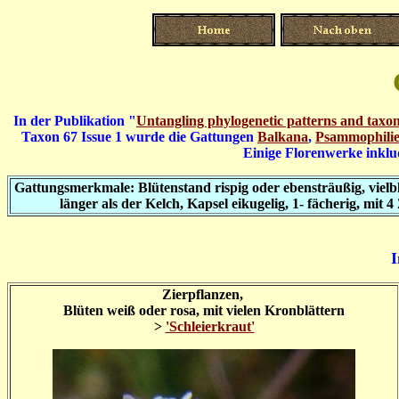
In der Publikation "
Untangling phylogenetic patterns and taxon
Taxon 67 Issue 1 wurde die Gattungen
Balkana
,
Psammophilie
Einige Florenwerke inklu
Gattungsmerkmale: Blütenstand rispig oder ebensträußig, vielblü
länger als der Kelch, Kapsel eikugelig, 1- fächerig, mit
I
Zierpflanzen,
Blüten weiß oder rosa, mit vielen Kronblättern
>
'Schleierkraut'