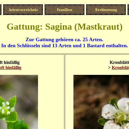
Gattung: Sagina (Mastkraut)
Zur Gattung gehören ca. 25 Arten.
In den Schlüsseln sind 13 Arten und 1 Bastard enthalten.
t hinfällig
Kronblätte
ft hinfällig
>
Kronblätt