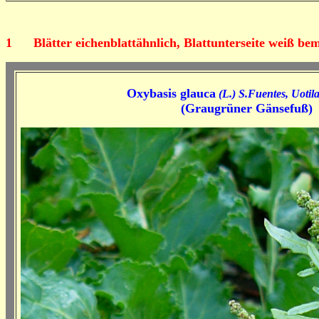
1
Blätter eichenblattähnlich, Blattunterseite weiß bem
Oxybasis glauca
(L.) S.Fuentes, Uoti
(
Graugrüner Gänsefuß
)