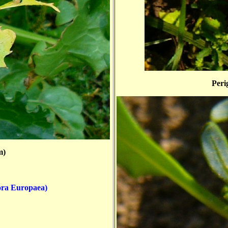
Peri
m)
ora Europaea)