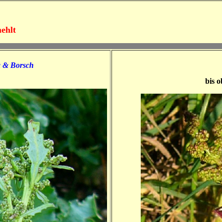
ehlt
la & Borsch
bis o