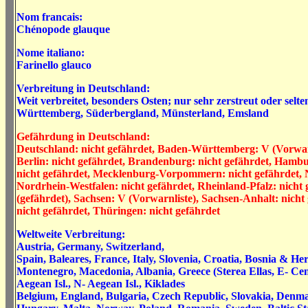
Nom francais:
Chénopode glauque
Nome italiano:
Farinello glauco
Verbreitung in Deutschland:
Weit verbreitet, besonders Osten; nur sehr zerstreut oder selt
Württemberg, Süderbergland, Münsterland, Emsland
Gefährdung in Deutschland:
Deutschland: nicht gefährdet, Baden-Württemberg: V (Vorwarn
Berlin: nicht gefährdet, Brandenburg: nicht gefährdet, Hambu
nicht gefährdet, Mecklenburg-Vorpommern: nicht gefährdet, N
Nordrhein-Westfalen: nicht gefährdet, Rheinland-Pfalz: nicht 
(gefährdet), Sachsen: V (Vorwarnliste), Sachsen-Anhalt: nicht 
nicht gefährdet, Thüringen: nicht gefährdet
Weltweite Verbreitung:
Austria, Germany, Switzerland,
Spain, Baleares, France, Italy, Slovenia, Croatia, Bosnia & H
Montenegro, Macedonia, Albania, Greece (Sterea Ellas, E- Cent
Aegean Isl., N- Aegean Isl., Kiklades
Belgium, England, Bulgaria, Czech Republic, Slovakia, Denma