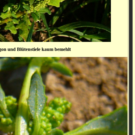
gon und Blütenstiele kaum bemehlt