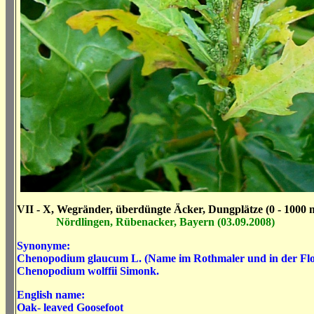
VII - X, Wegränder, überdüngte Äcker, Dungplätze (0 - 1000 
Nördlingen, Rübenacker, Bayern (03.09.2008)
Synonyme:
Chenopodium glaucum L. (Name im Rothmaler und in der Fl
Chenopodium wolffii Simonk.
English name:
Oak- leaved Goosefoot