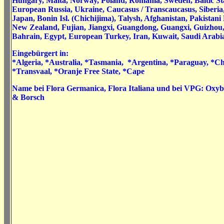
Hungary, Malta, Norway, Poland, Romania, Sweden, Baltic St
European Russia, Ukraine, Caucasus / Transcaucasus, Siberia,
Japan, Bonin Isl. (Chichijima), Talysh, Afghanistan, Pakist
New Zealand, Fujian, Jiangxi, Guangdong, Guangxi, Guizhou
Bahrain, Egypt, European Turkey, Iran, Kuwait, Saudi Arab
Eingebürgert in:
*Algeria, *Australia, *Tasmania, *Argentina, *Paraguay, *Chi
*Transvaal, *Oranje Free State, *Cape
Name bei Flora Germanica, Flora Italiana und bei VPG: Oxybas
& Borsch