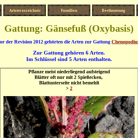
Gattung: Gänsefuß (Oxybasis)
or der Revision 2012 gehörten die Arten zur Gattung
Chenopodi
Zur Gattung gehören 6 Arten.
Im Schlüssel sind 5 Arten enthalten.
Pflanze meist niederliegend aufsteigend
Blätter oft nur mit 2 Spießecken,
Blattunterseite nicht bemehlt
>
2