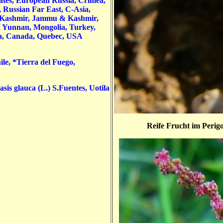
ates, European Russia, Crimea,
 Russian Far East, C-Asia,
ani Kashmir, Jammu & Kashmir,
, Yunnan, Mongolia, Turkey,
ia, Canada, Quebec, USA
le, *Tierra del Fuego,
is glauca (L.) S.Fuentes, Uotila
Reife Frucht im Perigo