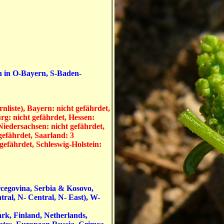
en in O-Bayern, S-Baden-
liste), Bayern: nicht gefährdet,
rg: nicht gefährdet, Hessen:
iedersachsen: nicht gefährdet,
gefährdet, Saarland: 3
gefährdet, Schleswig-Holstein:
ercegovina, Serbia & Kosovo,
ral, N- Central, N- East), W-
rk, Finland, Netherlands,