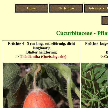
Cucurbitaceae - Pfla
Früchte 4 - 5 cm lang, rot, eiförmig, dicht
Früchte kugel
langhaarig
Blätter herzförmig
B
>
Thladiantha (Quetschgurke)
>
Cu