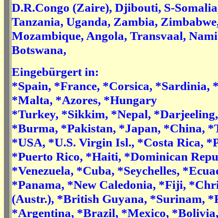
D.R.Congo (Zaire), Djibouti, S-Somalia
Tanzania, Uganda, Zambia, Zimbabwe
Mozambique, Angola, Transvaal, Namib
Botswana,
Eingebürgert in:
*Spain, *France, *Corsica, *Sardinia, *
*Malta, *Azores, *Hungary
*Turkey, *Sikkim, *Nepal, *Darjeeling,
*Burma, *Pakistan, *Japan, *China, *
*USA, *U.S. Virgin Isl., *Costa Rica, *
*Puerto Rico, *Haiti, *Dominican Repu
*Venezuela, *Cuba, *Seychelles, *Ecuad
*Panama, *New Caledonia, *Fiji, *Chri
(Austr.), *British Guyana, *Surinam, 
*Argentina, *Brazil, *Mexico, *Bolivia