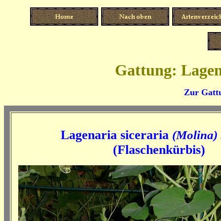
Gattung: Lagen
Zur Gatt
Lagenaria siceraria
(Molina) 
(
Flaschenkürbis
)