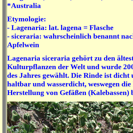
*Australia
Etymologie:
- Lagenaria: lat.
lagena =
Flasche
- siceraria: wahrscheinlich benannt nach
Apfelwein
Lagenaria siceraria gehört zu den ältes
Kulturpflanzen der Welt und wurde 2
des Jahres gewählt. Die Rinde ist dicht 
haltbar und wasserdicht, weswegen die
Herstellung von Gefäßen (Kalebassen) 