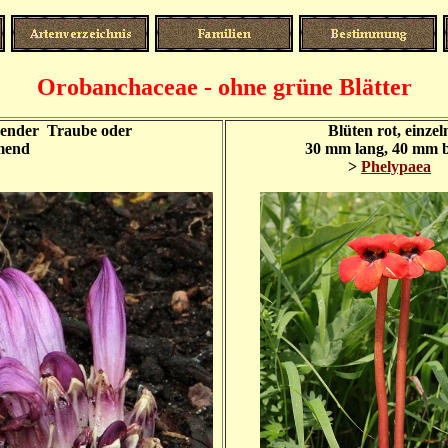
Orobanchaceae - ohne grüne Blätter
ickender Traube oder
Blüten rot, einzel
mmend
30 mm lang, 40 mm b
>
Phelypaea