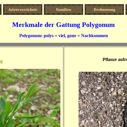
Merkmale der Gattung Polygonum
Polygonum: polys = viel, gone = Nachkommen
Pflanze aufr
h)