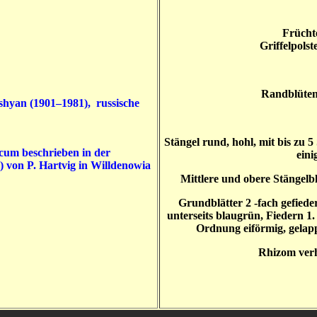
Früchte
Griffelpols
Randblüten
hyan (1901–1981), russische
Stängel rund, hohl, mit bis zu 5 
cum beschrieben in der
eini
) von P. Hartvig in Willdenowia
Mittlere und obere Stängelb
Grundblätter 2 -fach gefieder
unterseits blaugrün, Fiedern 1. 
Ordnung eiförmig, gelapp
Rhizom verho