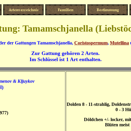
tung: Tamamschjanella (Liebstöc
 der der Gattungen
Tamamschjanella,
Coristospermum
,
Mutellina
Zur Gattung gehören 2 Arten.
Im Schlüssel ist 1 Art enthalten.
imenov & Kljuykov
l)
Dolden 8 - 11-strahlig, Doldenstr
0 - 3 Hü
977)
Döldchen +/- locker, mi
Blüten meist